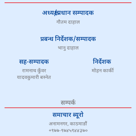
अध्यक्ष/प्रधान सम्पादक
गौतम दाहाल
प्रबन्ध निर्देशक/सम्पादक
भानु दाहाल
सह-सम्पादक
निर्देशक
रामनाथ कुँवर
मोहन कार्की
यादवकुमारी बस्नेत
सम्पर्क
समाचार ब्यूरो
अनामनगर, काठमाडौं
+९७७-९७४५९४४३७०