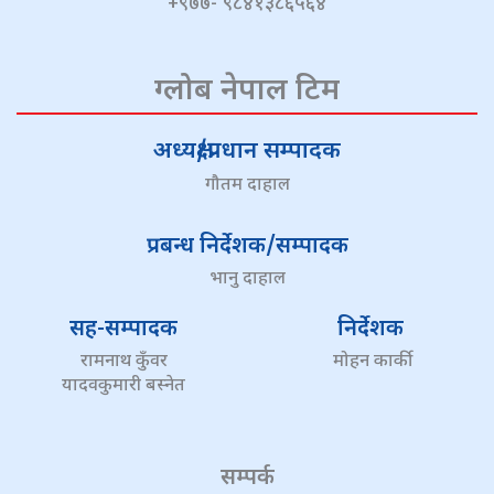
+९७७- ९८४१३८६५६४
ग्लोब नेपाल टिम
अध्यक्ष/प्रधान सम्पादक
गौतम दाहाल
प्रबन्ध निर्देशक/सम्पादक
भानु दाहाल
सह-सम्पादक
निर्देशक
रामनाथ कुँवर
मोहन कार्की
यादवकुमारी बस्नेत
सम्पर्क