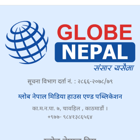
सूचना विभाग दर्ता नं. : २८६६-२०७८/७९
ग्लोब नेपाल मिडिया हाउस एण्ड पब्लिकेशन
का.म.न.पा. ७, चावहिल , काठमाडौं ।
+९७७- ९८४१३८६५६४