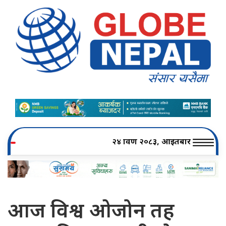
२४ श्रावण २०८३, आइतबार
आज विश्व ओजोन तह