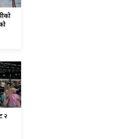
सीको
को
ाट २