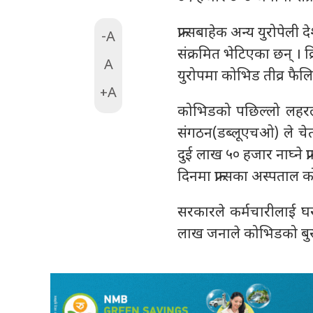
फ्रान्सबाहेक अन्य युरोपेल
-A
संक्रमित भेटिएका छन् । 
A
युरोपमा कोभिड तीव्र फैल
+A
कोभिडको पछिल्लो लहरले यु
संगठन(डब्लूएचओ) ले चेता
दुई लाख ५० हजार नाघ्ने फ
दिनमा फ्रान्सका अस्पताल 
सरकारले कर्मचारीलाई घरब
लाख जनाले कोभिडको बुस