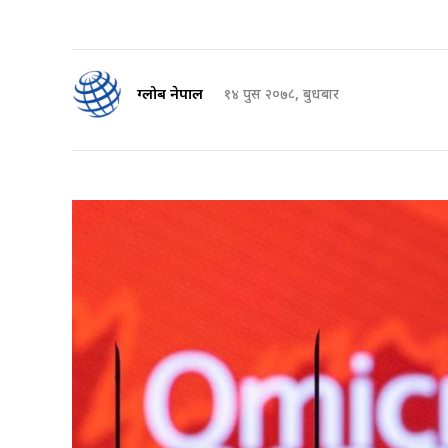
ग्लोब नेपाल
१४ पुस २०७८, बुधबार