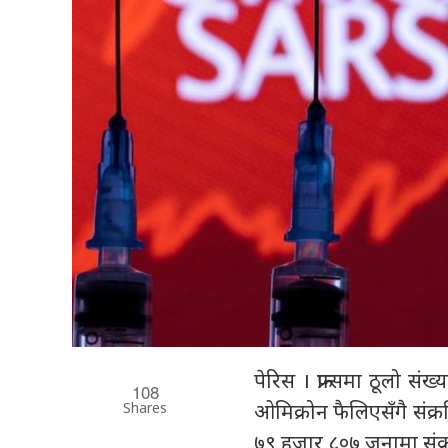
पेरिस । फ्रान्समा ठूलो स
108
Shares
ओमिक्रोन फैलिएसँगै संक्र
७९ हजार ८०७ जनामा संक