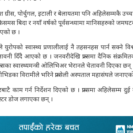
ी देश ग्रीस, पोर्चुगल, इटाली र बेलायतमा पनि अहिलेसम्मकै उच्
क्रिसमस बिदा र नयाँ वर्षको पूर्वसन्ध्यामा मानिसहरुको जम
िएको छ ।
रोपको स्वास्थ्य प्रणालीलाई नै तहसनहस पार्न सक्ने विश्व 
वनी दिँदै आएको छ । जनवरीदेखि फ्रान्समा दैनिक संक्रमित
्रान्सका स्वास्थ्यमन्त्री ओलिभिअर भेरानले चेतावनी दिएका छन
कोभिडका विरामीले भरिने फ्रान्सेली अस्पताल महासंघले जनाएक
ाटै काम गर्न निर्देशन दिएको छ । फ्रान्समा अहिलेसम्म दु
्टर डोज लगाएका छन् ।