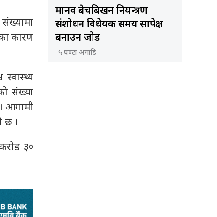
मानव बेचबिखन नियन्त्रण
च संख्यामा
संशोधन विधेयक समय सापेक्ष
घटका कारण
बनाउन जोड
५ घण्टा अगाडि
स्वास्थ्य
को संख्या
् । आगामी
ो छ ।
ई करोड ३०