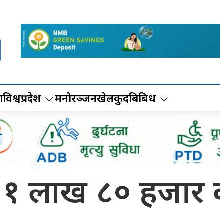
ा
विश्व
प्रदेश
मनोरञ्जन
खेलकुद
बिबिध
दिन १ लाख ८० हजार