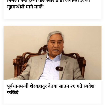
निर्मला पन्त हत्या प्रकरणबारे ठाडो जवाफ दिएका
गृहमन्त्रीले मागे माफी
पूर्वप्रधानमन्त्री शेरबहादुर देउवा साउन २६ गते स्वदेश
फर्किँदै