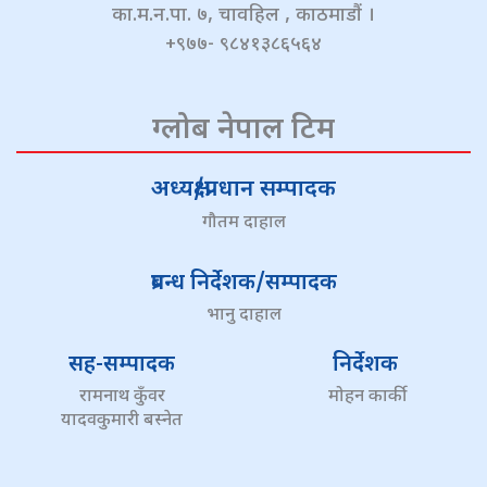
का.म.न.पा. ७, चावहिल , काठमाडौं ।
+९७७- ९८४१३८६५६४
ग्लोब नेपाल टिम
अध्यक्ष/प्रधान सम्पादक
गौतम दाहाल
प्रबन्ध निर्देशक/सम्पादक
भानु दाहाल
सह-सम्पादक
निर्देशक
रामनाथ कुँवर
मोहन कार्की
यादवकुमारी बस्नेत