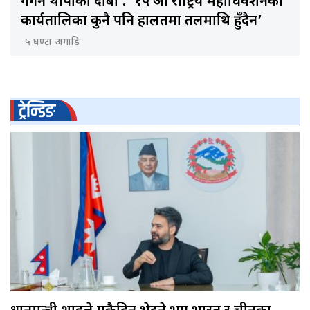
गगन थापाको दाबी : ‘१५ औँ राष्ट्रिय महाधिवेशनको
कार्यतालिका कुनै पनि हालतमा तलमाथि हुँदैन’
५ घण्टा अगाडि
ट्रेन्डिङ