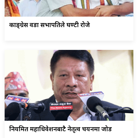
काङ्ग्रेस वडा सभापतिले घण्टी रोजे
नियमित महाधिवेशनबाटै नेतृत्व चयनमा जोड