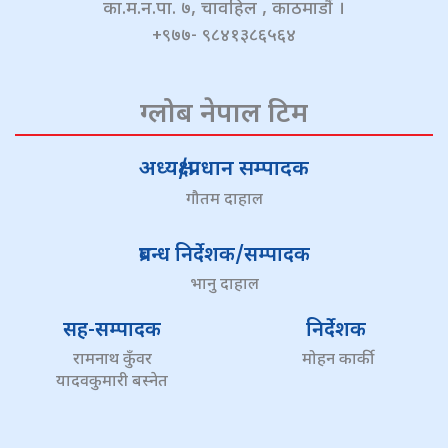
का.म.न.पा. ७, चावहिल , काठमाडौं ।
+९७७- ९८४१३८६५६४
ग्लोब नेपाल टिम
अध्यक्ष/प्रधान सम्पादक
गौतम दाहाल
प्रबन्ध निर्देशक/सम्पादक
भानु दाहाल
सह-सम्पादक
निर्देशक
रामनाथ कुँवर
मोहन कार्की
यादवकुमारी बस्नेत