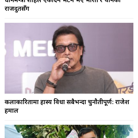
प्रधानमन्त्री शाहले एकैदिन भेटने भए भारत र चीनका
राजदुतसँग
कलाकारितामा हास्य विधा सबैभन्दा चुनौतीपूर्ण: राजेश
हमाल