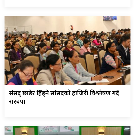
संसद् छाडेर हिँड्ने सांसदको हाजिरी विश्लेषण गर्दै
रास्वपा