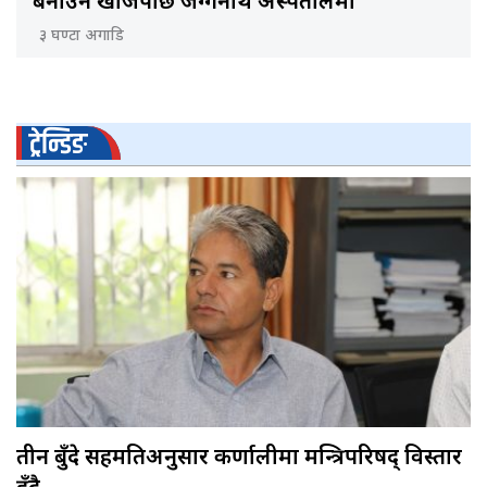
बनाउन खोजेपछि जग्गनाथ अस्पतालमा
३ घण्टा अगाडि
ट्रेन्डिङ
तीन बुँदे सहमतिअनुसार कर्णालीमा मन्त्रिपरिषद् विस्तार