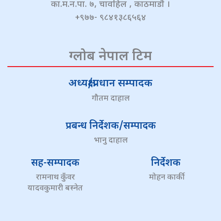
का.म.न.पा. ७, चावहिल , काठमाडौं ।
+९७७- ९८४१३८६५६४
ग्लोब नेपाल टिम
अध्यक्ष/प्रधान सम्पादक
गौतम दाहाल
प्रबन्ध निर्देशक/सम्पादक
भानु दाहाल
सह-सम्पादक
निर्देशक
रामनाथ कुँवर
मोहन कार्की
यादवकुमारी बस्नेत