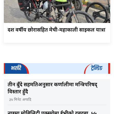
दश वर्षीय छोरासहित मेची-महाकाली साइकल यात्रा
भर्खरै
ट्रेन्डिङ
तीन बुँदे सहमतिअनुसार कर्णालीमा मन्त्रिपरिषद्
विस्तार हुँदै
३४ मिनेट अगाडि
नाइमा मोबिलिटी एक्स्पोमा ईभीको दबदबा, ५५