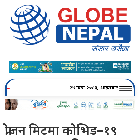
२४ श्रावण २०८३, आइतबार
फ्रोजन मिटमा कोभिड–१९