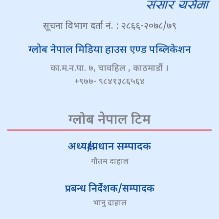
सूचना विभाग दर्ता नं. : २८६६-२०७८/७९
ग्लोब नेपाल मिडिया हाउस एण्ड पब्लिकेशन
का.म.न.पा. ७, चावहिल , काठमाडौं ।
+९७७- ९८४१३८६५६४
ग्लोब नेपाल टिम
अध्यक्ष/प्रधान सम्पादक
गौतम दाहाल
प्रबन्ध निर्देशक/सम्पादक
भानु दाहाल