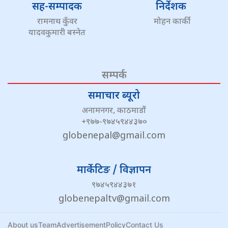
सह-सम्पादक
निर्देशक
रामनाथ कुँवर
मोहन कार्की
यादवकुमारी बस्नेत
सम्पर्क
समाचार ब्यूरो
अनामनगर, काठमाडौं
+९७७-९७४५९४४३७०
globenepal@gmail.com
मार्केटिङ / विज्ञापन
९७४५९४४३७१
globenepaltv@gmail.com
About us
Team
Advertisement
Policy
Contact Us