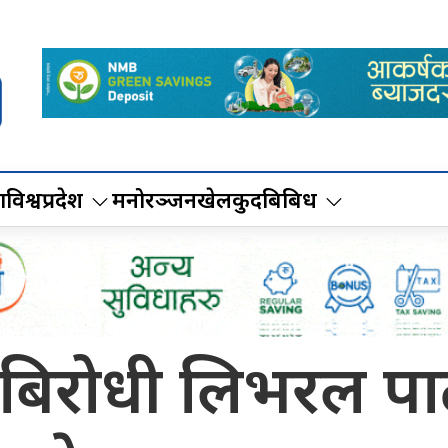
ा
विश्व
प्रदेश
मनोरञ्जन
खेलकुद
बिबिध
 बिरोधी लिभरल पार्ट