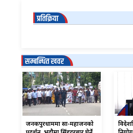
प्रतिक्रिया
सम्बन्धित खवर
जनकपुरधाममा साहु-महाजनको
विदेशस
प्रदर्शन, भदौमा सिंहदरबार घेर्ने
नियोग 