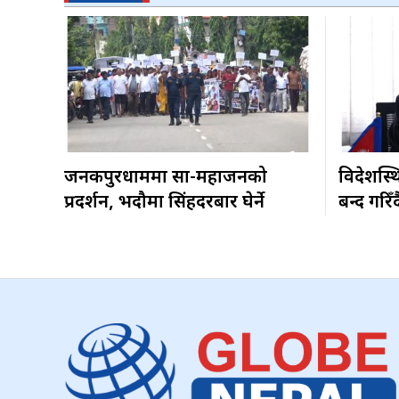
जनकपुरधाममा साहु-महाजनको
विदेशस्थ
प्रदर्शन, भदौमा सिंहदरबार घेर्ने
बन्द गरिँद