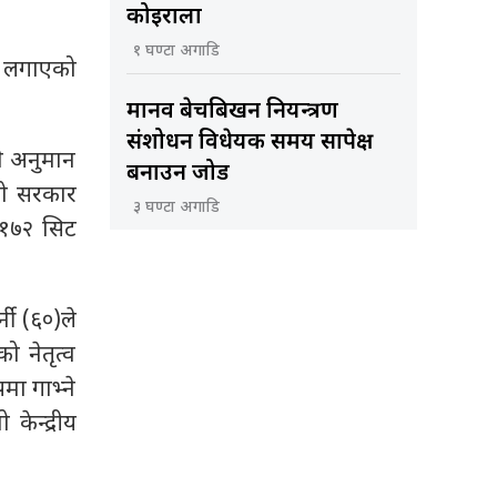
कोइराला
१ घण्टा अगाडि
ले लगाएको
मानव बेचबिखन नियन्त्रण
संशोधन विधेयक समय सापेक्ष
े अनुमान
बनाउन जोड
को सरकार
३ घण्टा अगाडि
न १७२ सिट
्नी (६०)ले
ो नेतृत्व
मा गाभ्ने
केन्द्रीय