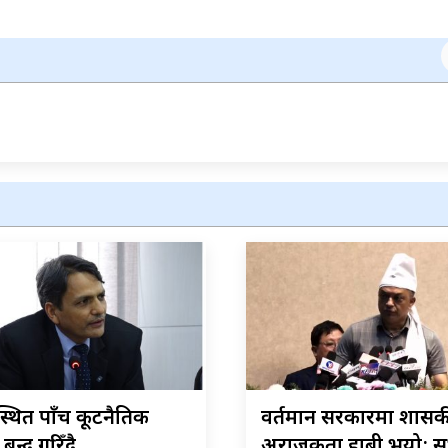
्थित पाँच कूटनैतिक
वर्तमान सरकारमा शास
बन्द गरिँदै
अराजकता हाबी भयो: 