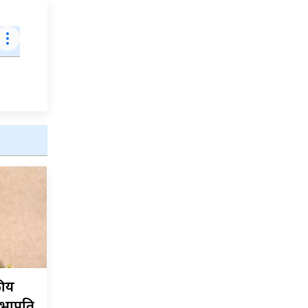
कीय
सभापति