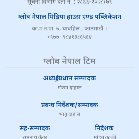
सूचना विभाग दर्ता नं. : २८६६-२०७८/७९
ग्लोब नेपाल मिडिया हाउस एण्ड पब्लिकेशन
का.म.न.पा. ७, चावहिल , काठमाडौं ।
+९७७- ९८४१३८६५६४
ग्लोब नेपाल टिम
अध्यक्ष/प्रधान सम्पादक
गौतम दाहाल
प्रबन्ध निर्देशक/सम्पादक
भानु दाहाल
सह-सम्पादक
निर्देशक
रामनाथ कुँवर
मोहन कार्की