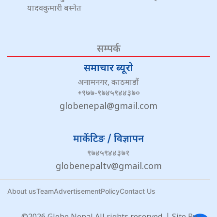
यादवकुमारी बस्नेत
सम्पर्क
समाचार ब्यूरो
अनामनगर, काठमाडौं
+९७७-९७४५९४४३७०
globenepal@gmail.com
मार्केटिङ / विज्ञापन
९७४५९४४३७१
globenepaltv@gmail.com
About us
Team
Advertisement
Policy
Contact Us