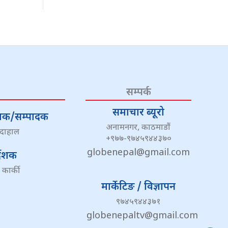
सम्पर्क
समाचार ब्यूरो
्देशक/सम्पादक
अनामनगर, काठमाडौं
 दाहाल
+९७७-९७४५९४४३७०
globenepal@gmail.com
्देशक
 कार्की
मार्केटिङ / विज्ञापन
९७४५९४४३७१
globenepaltv@gmail.com