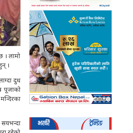
 छ । लामो
न् ।
ाग्दा दुध
ष पूजाको
 मन्दिरका
भर्खरै
ट्रेन्डिङ
 सयभन्दा
परा रहेको