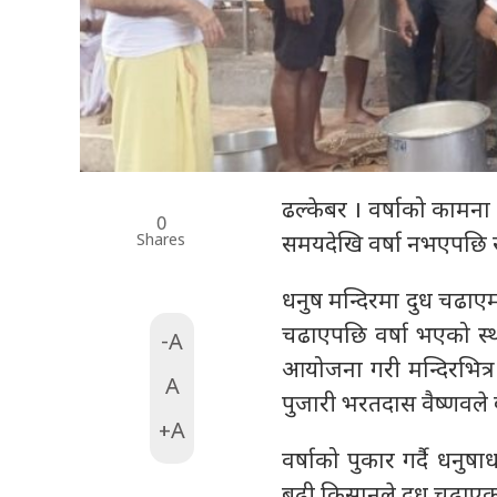
ढल्केबर । वर्षाको कामना
0
Shares
समयदेखि वर्षा नभएपछि स्
धनुष मन्दिरमा दुध चढाएमा
चढाएपछि वर्षा भएको स्
-A
आयोजना गरी मन्दिरभित्र 
A
पुजारी भरतदास वैष्णवले
+A
वर्षाको पुकार गर्दै धन
बढी किसानले दुध चढाएका छ