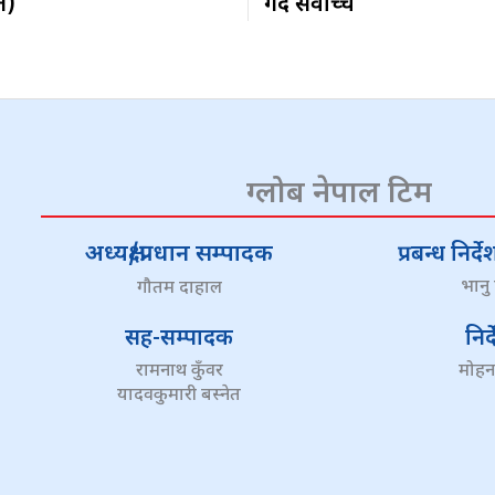
त)
गर्दै सर्वोच्च
ग्लोब नेपाल टिम
अध्यक्ष/प्रधान सम्पादक
प्रबन्ध निर
भानु
गौतम दाहाल
सह-सम्पादक
निर
रामनाथ कुँवर
मोहन
यादवकुमारी बस्नेत