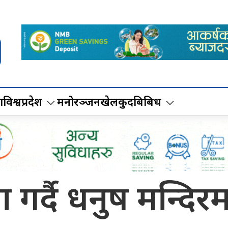
ा
विश्व
प्रदेश
मनोरञ्जन
खेलकुद
बिबिध
 गर्दै धनुष मन्दि