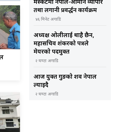
मस्कटमा नेपाल-ओमान व्यापार
तथा लगानी प्रवर्द्धन कार्यक्रम
४६ मिनेट अगाडि
अध्यक्ष ओलीलाई थाहै छैन,
महासचिव शंकरको पत्रले
मेयरको पदमुक्त
ोल
२ घण्टा अगाडि
आज युक्त गुरुङको शव नेपाल
ल्याइदै
२ घण्टा अगाडि