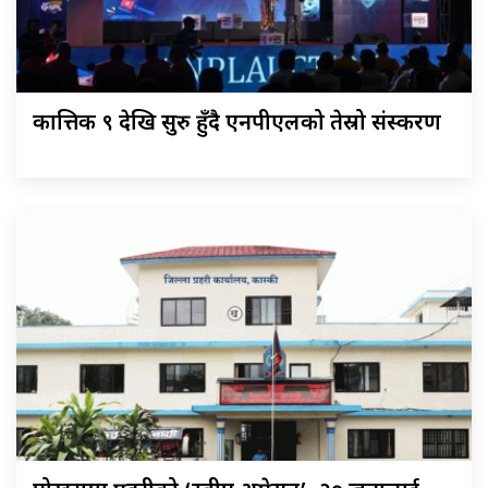
कात्तिक ९ देखि सुरु हुँदै एनपीएलको तेस्रो संस्करण