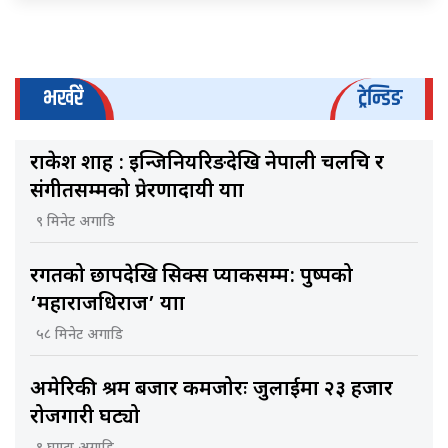
भर्खरै
ट्रेन्डिङ
राकेश शाह : इन्जिनियरिङदेखि नेपाली चलचित्र र
संगीतसम्मको प्रेरणादायी यात्रा
९ मिनेट अगाडि
रगतको छापदेखि सिक्स प्याकसम्म: पुष्पको
‘महाराजधिराज’ यात्रा
५८ मिनेट अगाडि
अमेरिकी श्रम बजार कमजोरः जुलाईमा २३ हजार
रोजगारी घट्यो