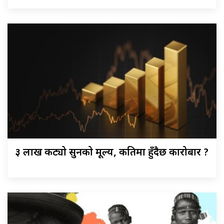
३ लाख कट्यो सुनको मूल्य, कतिमा हुँदैछ कारोबार ?