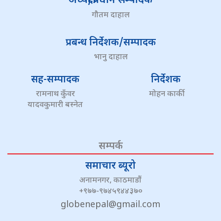
अध्यक्ष/प्रधान सम्पादक
गौतम दाहाल
प्रबन्ध निर्देशक/सम्पादक
भानु दाहाल
सह-सम्पादक
निर्देशक
रामनाथ कुँवर
मोहन कार्की
यादवकुमारी बस्नेत
सम्पर्क
समाचार ब्यूरो
अनामनगर, काठमाडौं
+९७७-९७४५९४४३७०
globenepal@gmail.com