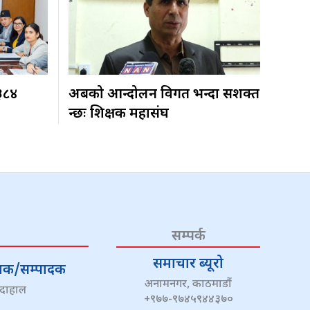
 ३८४
अबको आन्दोलन विगत भन्दा सशक्त
हुन्छः शिक्षक महासंघ
सम्पर्क
समाचार ब्यूरो
्देशक/सम्पादक
अनामनगर, काठमाडौं
 दाहाल
+९७७-९७४५९४४३७०