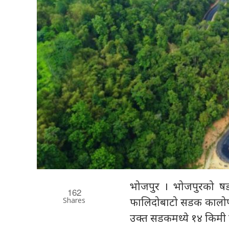
भोजपुर । भोजपुरको षडा
162
Shares
फालिदोबाटो सडक कालोपत
उक्त सडकमध्ये १४ किमी का