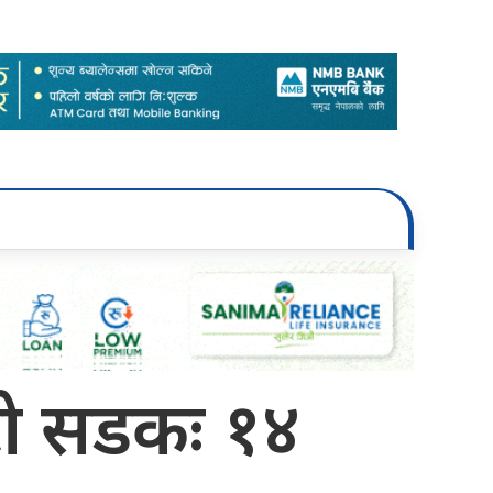
टो सडकः १४