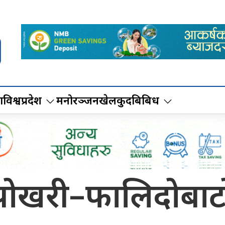
ा
विश्व
प्रदेश
मनोरञ्जन
खेलकुद
बिबिध
याउपोखरी–फालिदोबा