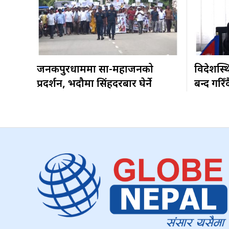
जनकपुरधाममा साहु-महाजनको
विदेशस्थ
प्रदर्शन, भदौमा सिंहदरबार घेर्ने
बन्द गरिँद