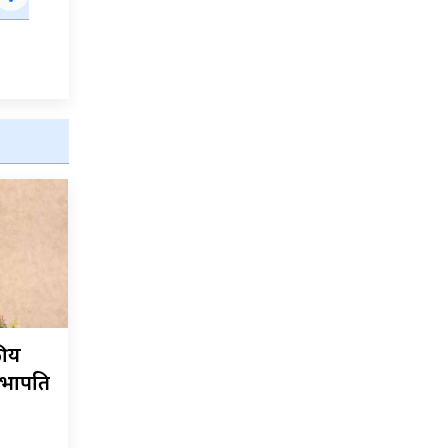
कीय
सभापति