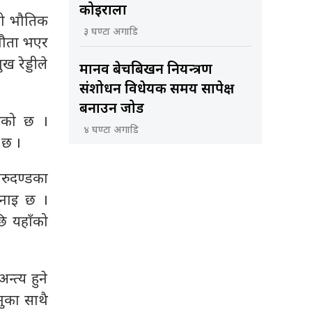
कोइराला
को भौतिक
३ घण्टा अगाडि
झौता भएर
 रेड्डीले
मानव बेचबिखन नियन्त्रण
संशोधन विधेयक समय सापेक्ष
बनाउन जोड
हेको छ ।
४ घण्टा अगाडि
 छ ।
ेरुदण्डका
भनाइ छ ।
ि यहाँको
्त्य हुने
ुका साथै