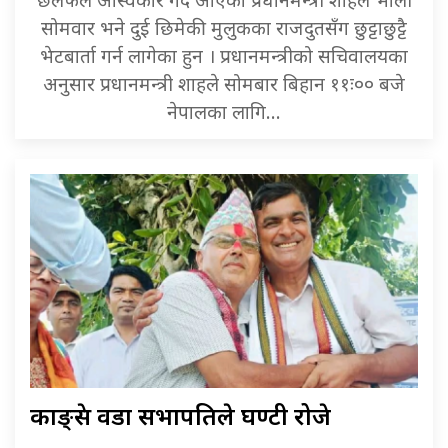
छलफल अस्विकार गर्दै आएका प्रधानमन्त्री शाहले भोली
सोमवार भने दुई छिमेकी मुलुकका राजदुतसँग छुट्टाछुट्टै
भेटबार्ता गर्न लागेका हुन । प्रधानमन्त्रीको सचिवालयका
अनुसार प्रधानमन्त्री शाहले सोमबार बिहान ११ः०० बजे
नेपालका लागि…
काङ्ग्रेस वडा सभापतिले घण्टी रोजे