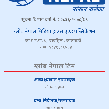
सूचना विभाग दर्ता नं. : २८६६-२०७८/७९
ग्लोब नेपाल मिडिया हाउस एण्ड पब्लिकेशन
का.म.न.पा. ७, चावहिल , काठमाडौं ।
+९७७- ९८४१३८६५६४
ग्लोब नेपाल टिम
अध्यक्ष/प्रधान सम्पादक
गौतम दाहाल
प्रबन्ध निर्देशक/सम्पादक
भानु दाहाल