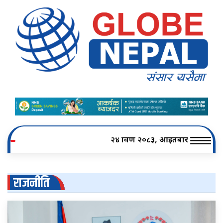
२४ श्रावण २०८३, आइतबार
राजनीति