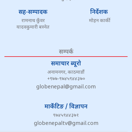
सह-सम्पादक
निर्देशक
रामनाथ कुँवर
मोहन कार्की
यादवकुमारी बस्नेत
सम्पर्क
समाचार ब्यूरो
अनामनगर, काठमाडौं
+९७७-९७४५९४४३७०
globenepal@gmail.com
मार्केटिङ / विज्ञापन
९७४५९४४३७१
globenepaltv@gmail.com