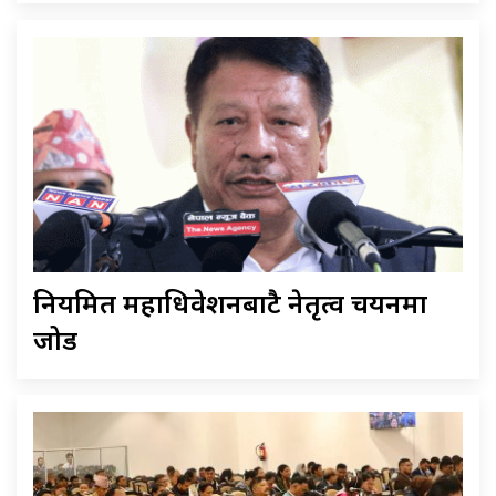
नियमित महाधिवेशनबाटै नेतृत्व चयनमा
जोड