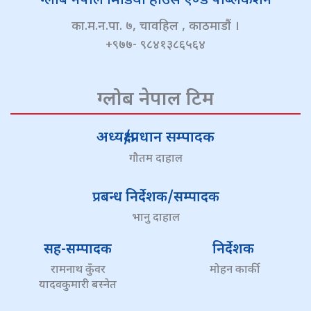
ग्लोब नेपाल मिडिया हाउस एण्ड पब्लिकेशन
का.म.न.पा. ७, चावहिल , काठमाडौं ।
+९७७- ९८४१३८६५६४
ग्लोब नेपाल टिम
अध्यक्ष/प्रधान सम्पादक
गौतम दाहाल
प्रबन्ध निर्देशक/सम्पादक
भानु दाहाल
सह-सम्पादक
निर्देशक
रामनाथ कुँवर
मोहन कार्की
यादवकुमारी बस्नेत