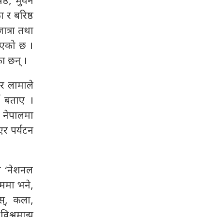
ष्ठ, भुवन
 र बरिष्ठ
ात्रा तथा
रिएको छ ।
ा छन् ।
र लामाले
ने बताए ।
र नेपालमा
एर पर्यटन
मा ‘नेशनल
रममा भने,
ोस्, कला,
 विश्वमाझ