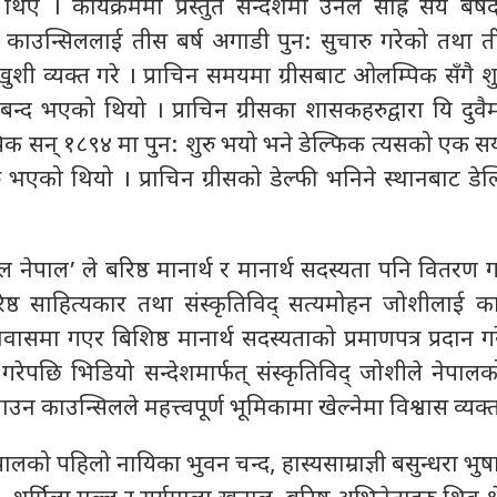
ए । कार्यक्रममा प्रस्तुत सन्देशमा उनले सोह्र सय बर्षद
 काउन्सिललाई तीस बर्ष अगाडी पुन: सुचारु गरेको तथा ती
ुशी व्यक्त गरे । प्राचिन समयमा ग्रीसबाट ओलम्पिक सँगै 
बन्द भएको थियो । प्राचिन ग्रीसका शासकहरुद्वारा यि दुव
 सन् १८९४ मा पुन: शुरु भयो भने डेल्फिक त्यसको एक सय
 भएको थियो । प्राचिन ग्रीसको डेल्फी भनिने स्थानबाट डेल
 नेपाल’ ले बरिष्ठ मानार्थ र मानार्थ सदस्यता पनि वितरण 
रिष्ठ साहित्यकार तथा संस्कृतिविद् सत्यमोहन जोशीलाई का
समा गएर बिशिष्ठ मानार्थ सदस्यताको प्रमाणपत्र प्रदान ग
्त गरेपछि भिडियो सन्देशमार्फत् संस्कृतिविद् जोशीले नेपा
याउन काउन्सिलले महत्त्वपूर्ण भूमिकामा खेल्नेमा विश्वास व्यक्त
ट नेपालको पहिलो नायिका भुवन चन्द, हास्यसाम्राज्ञी बसुन्धरा भुष