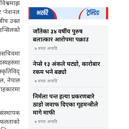
विश्वमाझ
भर्खरै
ट्रेन्डिङ
टर ‘नेशनल
बीच उक्त
उन्सिलको
जाँतेका ३४ वर्षीय पुरुष
बलात्कार आरोपमा पक्राउ
७ घण्टा अगाडि
हासचिवमा
दस्यहरुमा
नेप्से १३ अंकले घट्यो, कारोबार
कृतिविद्
रकम भने बढ्यो
ाल, नेपाल
७ घण्टा अगाडि
्लाहकारमा
निर्मला पन्त हत्या प्रकरणबारे
ठाडो जवाफ दिएका गृहमन्त्रीले
मागे माफी
 संस्थापक
र सफलताको
७ घण्टा अगाडि