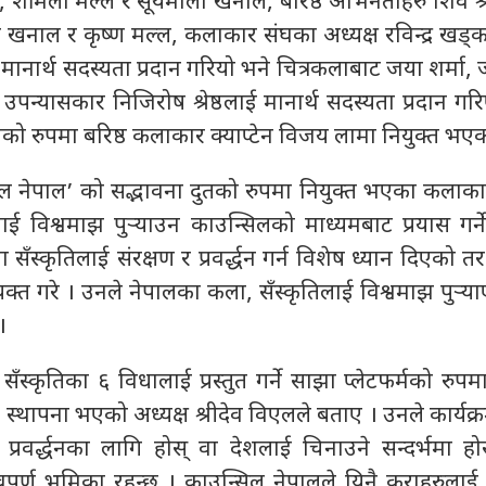
, शर्मिला मल्ल र सूर्यमाला खनाल, बरिष्ठ अभिनेताहरु शिव श्रे
 खनाल र कृष्ण मल्ल, कलाकार संघका अध्यक्ष रविन्द्र खड्का
ानार्थ सदस्यता प्रदान गरियो भने चित्रकलाबाट जया शर्मा, ज
 उपन्यासकार निजिरोष श्रेष्ठलाई मानार्थ सदस्यता प्रदान ग
को रुपमा बरिष्ठ कलाकार क्याप्टेन विजय लामा नियुक्त भएक
ल नेपाल’ को सद्भावना दुतको रुपमा नियुक्त भएका कलाका
ाई विश्वमाझ पुर्‍याउन काउन्सिलको माध्यमबाट प्रयास गर्
सँस्कृतिलाई संरक्षण र प्रवर्द्धन गर्न विशेष ध्यान दिएको त
क्त गरे । उनले नेपालका कला, सँस्कृतिलाई विश्वमाझ पुर्‍या
।
ँस्कृतिका ६ विधालाई प्रस्तुत गर्ने साझा प्लेटफर्मको रुप
स्थापना भएको अध्यक्ष श्रीदेव विएलले बताए । उनले कार्यक्
टन प्रवर्द्धनका लागि होस् वा देशलाई चिनाउने सन्दर्भमा ह
त्वपूर्ण भूमिका रहन्छ । काउन्सिल नेपालले यिनै कुराहरुलाई