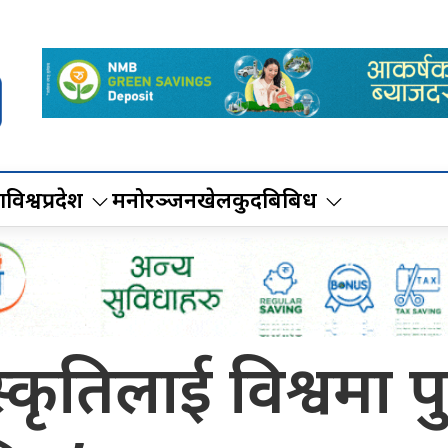
ा
विश्व
प्रदेश
मनोरञ्जन
खेलकुद
बिबिध
्कृतिलाई विश्वमा प