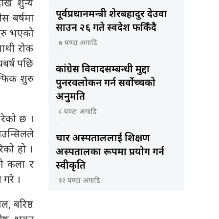
ेखि शुन्य
पूर्वप्रधानमन्त्री शेरबहादुर देउवा
स बर्षमा
साउन २६ गते स्वदेश फर्किँदै
शुरु भएको
७ घण्टा अगाडि
ैमाथी रोक
बर्ष पछि
कांग्रेस विवादसम्बन्धी मुद्दा
्फिक शुरु
पुनरवलोकन गर्न सर्वोच्चको
अनुमति
८ घण्टा अगाडि
गरेको छ ।
उन्सिलले
चार अस्पताललाई शिक्षण
रेको हो ।
अस्पतालका रूपमा प्रयोग गर्न
लको कला र
स्वीकृति
 गरे ।
१२ घण्टा अगाडि
ाल, बरिष्ठ