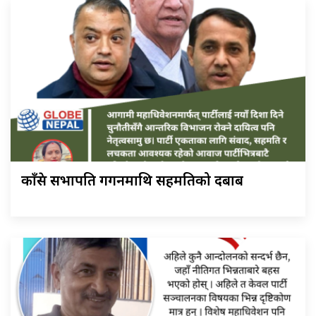
काँग्रेस सभापति गगनमाथि सहमतिको दबाब