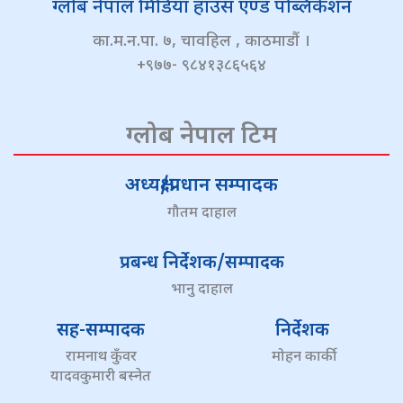
ग्लोब नेपाल मिडिया हाउस एण्ड पब्लिकेशन
का.म.न.पा. ७, चावहिल , काठमाडौं ।
+९७७- ९८४१३८६५६४
ग्लोब नेपाल टिम
अध्यक्ष/प्रधान सम्पादक
गौतम दाहाल
प्रबन्ध निर्देशक/सम्पादक
भानु दाहाल
सह-सम्पादक
निर्देशक
रामनाथ कुँवर
मोहन कार्की
यादवकुमारी बस्नेत