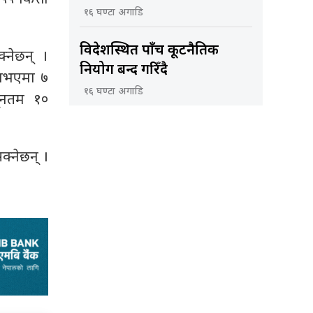
१६ घण्टा अगाडि
विदेशस्थित पाँच कूटनैतिक
्नेछन् ।
नियोग बन्द गरिँदै
 नभएमा ७
१६ घण्टा अगाडि
ूनतम १०
सक्नेछन् ।