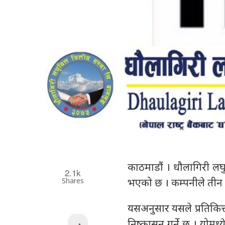
काठमाडौं । धौलागिरी लघ
2.1k
Shares
भएको छ । कम्पनीले तीन 
यसअनुसार यसले प्रतिकित
निष्कासन गर्ने छ । योमध