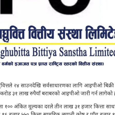
ुवित्तले २४ साउनदेखि सर्वसाधारणका लागि आइपीओ बिक्री ख
करोड ३१ लाख रुपैयाँ बराबरको आइपीओ जारी गर्न लागेको ह
्ता १०० अंकित मूल्यका दरले तीन लाख ३१ हजार कित्ता साध
्ये १६ हजार ५५० कित्ता सामूहिक लगानी कोष र पाँच हजार १