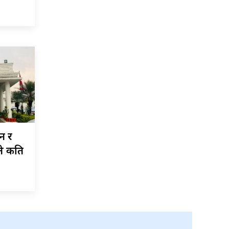
न र
ले कति