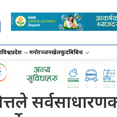
ा
विश्व
प्रदेश
मनोरञ्जन
खेलकुद
बिबिध
ित्तले सर्वसाधारण