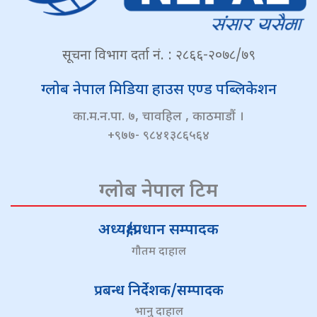
सूचना विभाग दर्ता नं. : २८६६-२०७८/७९
ग्लोब नेपाल मिडिया हाउस एण्ड पब्लिकेशन
का.म.न.पा. ७, चावहिल , काठमाडौं ।
+९७७- ९८४१३८६५६४
ग्लोब नेपाल टिम
अध्यक्ष/प्रधान सम्पादक
गौतम दाहाल
प्रबन्ध निर्देशक/सम्पादक
भानु दाहाल