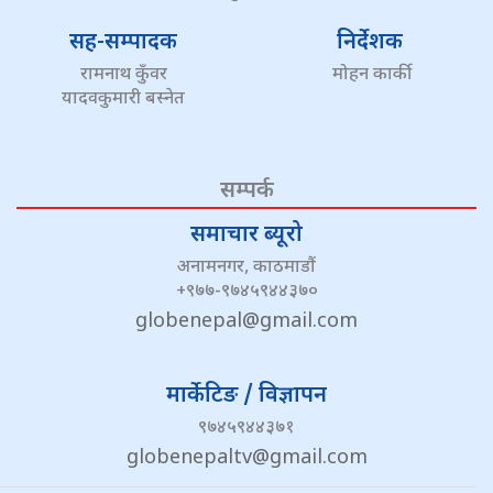
सह-सम्पादक
निर्देशक
रामनाथ कुँवर
मोहन कार्की
यादवकुमारी बस्नेत
सम्पर्क
समाचार ब्यूरो
अनामनगर, काठमाडौं
+९७७-९७४५९४४३७०
globenepal@gmail.com
मार्केटिङ / विज्ञापन
९७४५९४४३७१
globenepaltv@gmail.com