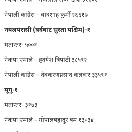
नेकपा एमाले – नन्दलाल रोका क्षेत्री ३१६०१
नेपाली कांग्रेस – बादशाह कुर्मी २६६१७
नवलपरासी (बर्दघाट सुस्ता पश्चिम)-१
मतान्तर- ५००१
नेकपा एमाले – हृदयेश त्रिपाठी ३८५९२
नेपाली कांग्रेस – देवकरणप्रसाद कलवार ३३५९१
मुगु-१
मतान्तर- ३१७३
नेकपा एमाले – गोपालबहादुर बम १३०३४