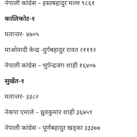
नेपाली कांग्रेस – हस्‍तबहादुर मल्‍ल ९८६१
कालिकोट-१
मतान्तर- ४७०५
माओवादी केन्द्र -दुर्गबहादुर रावत २१११२
नेपाली कांग्रेस – भुपेन्द्रजंग शाही १६४०७
सुर्खेत-१
मतान्तर- ३३८२
नेकपा एमाले – ध्रुवकुमार शाही ३६७५९
नेपाली कांग्रेस – पूर्णबहादुर खड्का ३३३७७