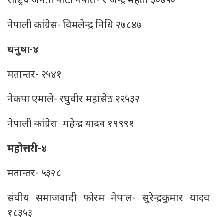
राष्ट्रिय जनता पार्टी नेपाल- राजेन्द्र महतो ३०७५०
नेपाली कांग्रेस- विमलेन्द्र निधि २७८४७
धनुषा-४
मतान्तर- २५४१
नेकपा एमाले- रघुवीर महासेठ २२५३२
नेपाली कांग्रेस- महेन्द्र यादव १९९९१
महोत्तरी-४
मतान्तर- ५३२८
संघीय समाजवादी फोरम नेपाल- सुरेन्‍द्रकुमार यादव
१८३५३