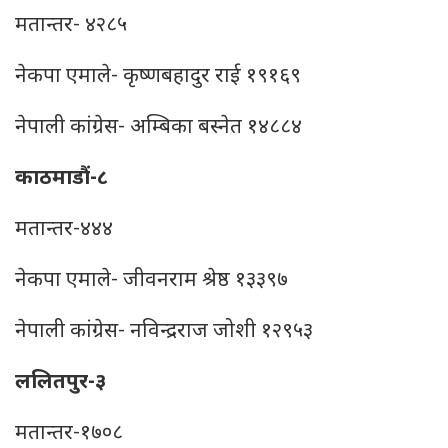
मतान्तर- ४२८५
नेकपा एमाले- कृष्‍णबहादुर राई १९१६९
नेपाली कांग्रेस- अम्‍बिका बस्‍नेत १४८८४
काठमाडौं-८
मतान्तर-४४४
नेकपा एमाले- जीवनराम श्रेष्ठ १३३९७
नेपाली कांग्रेस- नविन्द्रराज जोशी १२९५३
ललितपुर-३
मतान्तर-१७०८