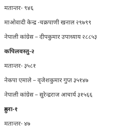
मतान्तर- ९४६
माओवादी केन्द्र -चक्रपाणी खनाल २९७९९
नेपाली कांग्रेस – दीपकुमार उपाध्याय २८८५३
कपिलवस्तु-२
मतान्तर- ३५८१
नेकपा एमाले – वृजेशकुमार गुप्‍त ३५१४७
नेपाली कांग्रेस – सुरेन्द्रराज आचार्य ३१५६६
हुम्ला-१
मतान्तर- ४७